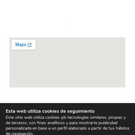
CÓMO LLEGAR
CALLE DEL PINTOR SALVADOR ABRIL, 29
46005 VALÈNCIA
Esta web utiliza cookies de seguimiento
Conoce también
Este sitio web utiliza cookies y/o tecnologías similares, propias y
de terceros, con fines analíticos y para mostrarte publicidad
personalizada en base a un perfil elaborado a partir de tus hábitos
Tacos y comida
de navegación.